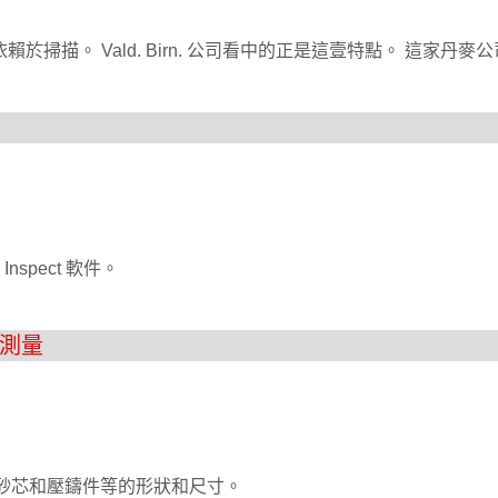
賴於掃描。 Vald. Birn. 公司看中的正是這壹特點。 這家丹麥公
spect 軟件。
維測量
、砂芯和壓鑄件等的形狀和尺寸。