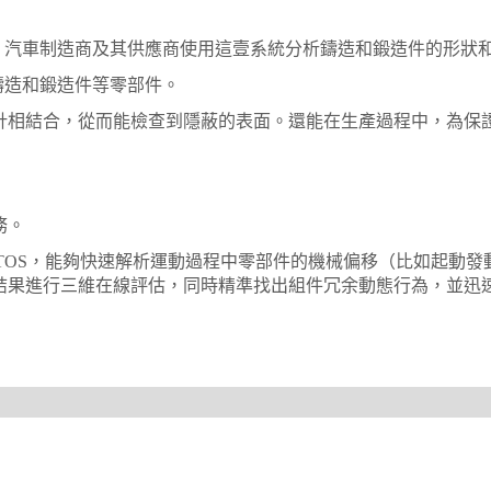
業，汽車制造商及其供應商使用這壹系統分析鑄造和鍛造件的形狀
鑄造和鍛造件等零部件。
針相結合，從而能檢查到隱蔽的表面。還能在生產過程中，為保
務。
ONTOS，能夠快速解析運動過程中零部件的機械偏移（比如起
結果進行三維在線評估，同時精準找出組件冗余動態行為，並迅