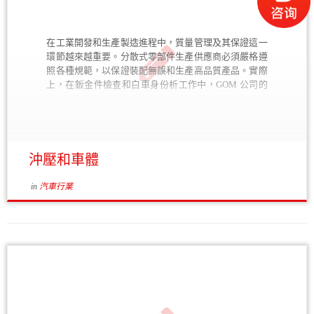
點。 這家丹麥公司使用 GOM Inspect 軟件控制其鑄模生
產質量。 PDF 文檔 Application Story – Bosch 作為相互
信賴的長期合作夥伴，全面推廣使用 GOM Inspect 軟
在工業開發和生產製造進程中，質量管理及其保證這一
件。 PDF 文檔 鑄造業內領先優勢的決定因素 – 光學三
環節越來越重要。分散式零部件生產供應商必須嚴格遵
維測量 鑄造和鍛造工廠使用 ATOS 三維掃描儀控制模
照各種規範，以保證裝配無誤和生產高品質產品。實際
型、砂芯和壓鑄件等的形狀和尺寸。 PDF 文檔
上，在鈑金件檢查和白車身份析工作中，GOM 公司的
ATOS 光學數字化系統歷來得到廣泛應用，久經考驗。
隨著測量頭及其配套軟件的自主開發，GOM 公司已經
建立了自己的全面測量解決方案，鈑金檢查過程中的安
全工作流程自成一體，實現了使用同一系統，完成檢測
各種複雜表面和形狀。 完整沖壓件檢測 ATOS 光學三維
沖壓和車體
掃瞄儀通過攝取高分辨率的點雲，以獲得整個組件的表
面幾何形狀。而根據特別開發的算法，測得的稜邊數據
in
汽車行業
可以達到亞像素精度。通過這一綜合測量理念，使得可
以測量完整的表面、孔形、修剪和回彈、迴旋線、缺口
以及其他典型鈑金特徵。另外，通過應用軟件 GOM
Inspect Professional 裡的「示教」（teaching by doing）
功能和基於 CAD 數據的檢測計劃功能，可以自第二個
零件起，接下來自動檢測系列零件。 ATOS 在測得高質
測量數據的同時，又具備良好的使用靈活性，它不僅適
於在計量室裡使用，也可以用於工廠車間。無論物體大
小，ATOS 能提供精確的三維坐標，並生成完整的測量