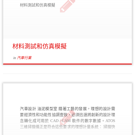
和檢驗報告。 自動化質量控制 工業生產過程中，需要
材料測試和仿真模擬
用到自動實驗裝置，以達到更高產量（更短的時間內生
產更多的零部件）和更佳重複生產性（過程安全、更易
規劃）。作為工業測量頭和參量檢測軟件專業一體化供
應商，GOM 公司的自動化團隊利用測量系統的參數化
和可追溯性檢測流程特點，開闢了標準化和集中化的零
部件檢測管理新途徑。 量具、夾具及固定裝置 使用
材料測試和仿真模擬
ATOS 掃瞄儀，可以不用接觸物體本身，測量獲得不涉
及夾具或檢具的零部件數據。這是因為在 GOM 評估軟
件中，可以利用 RPS 點，控制測量數據與 CAD 數據的
in
汽車行業
對比。當數字化處理過安置前和安置後的鈑金件，就可
以測量和視覺化處理形變狀況。由於測量獲得高密度數
據，因此能進行變量對齊，有助於快速有效地解決鈑金
裝配過程中的問題。在鈑金件的夾緊測量過程中，替代
必須使用夾具進行測量的理念，使用非接觸式測量技
術，有效節省了不菲的測量裝置費用。比如一個標準支
架就可以代替六個測量計。這個支架同樣可以用於測量
多個複雜零件，由此節約存儲空間和生產時間。 更多實
汽車設計 油泥模型室 隨著工藝的發展，理想的設計需
際應用： VW Commercial Vehicles: Production Quality
要經濟性和功能性協調壹致，必須迅速將創新的設計理
Control in Optical Measuring Room More than 20
念轉化成可用於 CAD / CAM 軟件的數字數據。ATOS
automated and manual GOM systems are in use at the new
三維掃描儀正是符合這些要求的理想計量系統： 掃描快
Volkswagen plant in Września, Poland. Production quality
速準確 逆向工程，獲得完美的數據庫，尤其是 A 級曲