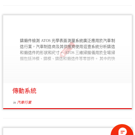
Triple Scan 系統，以提升注塑成型模具的生產效率。
PDF 文檔 Application Story – Vald. Birn GOM Inspect 軟
件既能跟掃瞄進程相輔相成，又不依賴於掃瞄。 Vald.
Birn. 公司看中的正是這一特點。 這家丹麥公司使用
GOM Inspect 軟件控制其鑄模生產質量。 PDF 文檔
Application Story – Kraus & Naimer 在產品開發及生產
過程中，工業用開關專業生產商 Kraus & Naimer 使用
鑄鍛件檢測 ATOS 光學表面測量系統廣泛應用於汽車制
GOM Inspect 軟件，極大簡便了生成初樣檢測報告的工
造行業，汽車制造商及其供應商使用這壹系統分析鑄造
序，提升並確保生產質量。 PDF 文檔 Application Story
和鍛造件的形狀和尺寸。 ATOS 三維掃描儀用於全場掃
– Bosch 作為相互信賴的長期合作夥伴，全面推廣使用
描包括沖模、鑄模、鑄造和鍛造件等零部件。 其中的快
GOM Inspect 軟件。 PDF 文檔 Application Story – BMW
速表面光柵投影系統可以跟手持式探觸探針相結合，從
BMW 公司在其全球工廠上百的計算機上安裝應用軟件
而能檢查到隱蔽的表面。還能在生產過程中，為保證產
GOM Inspect，作為公司共享標準視讀和評估軟件。
品質量而自動采集並評估數據。 動態行為分析 在現代
PDF 文檔 不受限制的可移式測量 – 光學計量在注塑成型
汽車設計中，降低噪聲和減少振動是首要任務。 使用
工藝裡的應用 近年來，隨著塑件加工工業中零部件越來
GOM 公司的非接觸式三維變形測量系統 PONTOS，能
傳動系統
越複雜，對新計量程序的開發和使用要求更高，以便滿
夠快速解析運動過程中零部件的機械偏移（比如起動發
足優化工業環境中的完整工藝鏈的需要。 PDF 文檔 注
動機）。本系統廣泛適用於不同測試環境，準備方便並
塑件檢驗 光學三維坐標測量用於快速檢測形狀及尺寸、
in
汽車行業
且適應性強，便於評估復雜的運動，以及對測量結果進
翹曲和收縮分析、材料厚度檢測、幾何尺寸和公差分析
行三維在線評估，同時精準找出組件冗余動態行為，並
等。 PDF 文檔
迅速消除問題。 更多實際應用： Application Story –
Vald. Birn GOM Inspect 軟件既能跟掃描進程相輔相成，
又不依賴於掃描。 Vald. Birn. 公司看中的正是這壹特