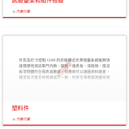
試驗臺架和組件檢驗
in
汽車行業
外形及尺寸控制 GOM 的非接觸式光學測量系統能夠快
速簡便地測試車門內飾、裝飾、儀表板、保險槓、擋泥
板等物體的全場表面數據，供應商可以通過來料檢查，
確定批次是否有問題或不一致。利用全場表面測量技術
可以實時觀察形變，在排除故障過程中，可以用 GOM
測量系統分析可移部件上的全局縫隙和齊平。 變形分析
如今，越來越多的汽車零部件使用塑料或橡膠材料。 使
用非接觸式三維測量技術，有利於快速檢測工作狀態下
零部件相關運動或安全方面的機械力學性能。 更多實際
塑料件
應用： 減少工藝迭代循環次數，提高模具品質 來自德
國弗蘭肯地區的塑料製品專業公司裕克施樂
in
汽車行業
（Oechsler）經過基準化分析，最終選定使用 ATOS