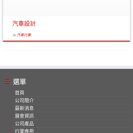
for the VW Crafter is ensured using ground-breaking
面 獲取表面和輪廓線 加快形成設計理念並推進模擬進
measuring technology. Read PDF ATOS助力Voestalpine
程 快速制造技術 ATOS 三維掃描數據也可用於快速制造
優化鈑金成型工藝鏈 汽車行業供應商採用ATOS Triple
技術和數控加工： 直接測量和復制銑削 STL 數據 優化
[…]
CFD 計算 快速切換到不同的尺寸和材料 更多實際應
汽車設計
用： Application Story – Bosch 作為相互信賴的長期合
作夥伴，全面推廣使用 GOM Inspect 軟件。 PDF 文檔
in
汽車行業
Application Story – BJB 使用 GOM Inspect Professional
軟件，德國 BJB 公司將原本需要三到四周的成具工期縮
短到只須三到四天。 PDF 文檔 從油泥模型到 A 級曲面
EDAG（愛達克）工程師采用三維數字化逆向工程，加
快了把理念變為產品的速度。 PDF 文檔
選單
首頁
公司簡介
最新消息
展會資訊
公司產品
行業應用