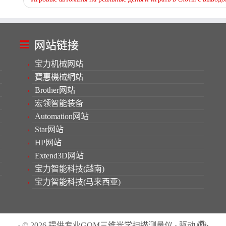
网站链接
宝力机械网站
寶惠機械網站
Brother网站
宏领智能装备
Automation网站
Star网站
HP网站
Extend3D网站
宝力智能科技(越南)
宝力智能科技(马来西亚)
·
© 2026
提供专业GOM三维光学扫描测量仪
·
驱动
·