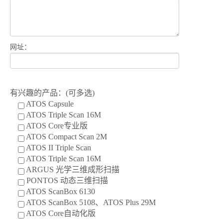
网址：
有兴趣的产品：(可多选)
ATOS Capsule
ATOS Triple Scan 16M
ATOS Core专业版
ATOS Compact Scan 2M
ATOS II Triple Scan
ATOS Triple Scan 16M
ARGUS 光学三维成形扫描
PONTOS 动态三维扫描
ATOS ScanBox 6130
ATOS ScanBox 5108、ATOS Plus 29M
ATOS Core自动化版