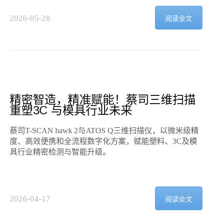
2026-05-28
阅读全文
2
精密智造，精准赋能！蔡司三维扫描
重塑3C 与模具行业未来
蔡司T-SCAN hawk 2与ATOS Q三维扫描仪，以微米级精
度、高效便携和全流程数字化方案，赋能塑料、3C及模
具行业精密检测与智能升级。
2026-04-17
阅读全文