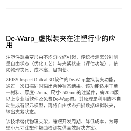
2
De-Warp_虚拟装夹在注塑行业的应
用
注塑件翘曲变形由不均匀收缩引起，传统检测需分别测
量自由状态（优化工艺）与夹紧状态（评估功能），依
赖物理夹具，成本高、周期长。
ZEISS Inspect Optical 3D软件的De-Warp虚拟装夹功能，
通过一次扫描同时输出两种状态结果。该功能适用于单
一材料、厚度≤2mm、尺寸≤500mm的注塑件，需2020版
以上专业版软件及免费De-Warp包。其原理是利用脚本自
动生成有限元模型，再将自由状态扫描数据虚拟装夹，
输出夹紧状态。
该技术替代物理支架，缩短开发周期、降低成本，为薄
壁小尺寸注塑件翘曲检测提供高效解决方案。