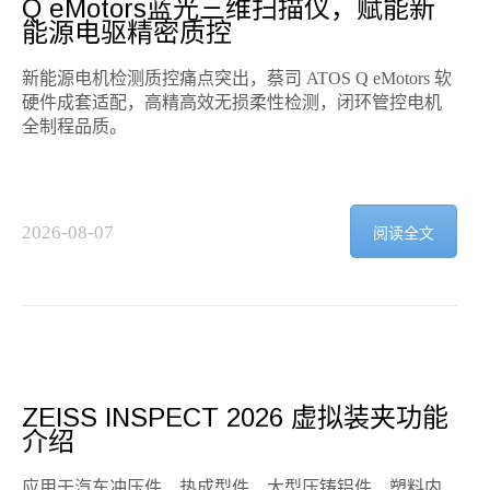
Q eMotors蓝光三维扫描仪，赋能新
能源电驱精密质控
新能源电机检测质控痛点突出，蔡司 ATOS Q eMotors 软
硬件成套适配，高精高效无损柔性检测，闭环管控电机
全制程品质。
2026-08-07
阅读全文
2
ZEISS INSPECT 2026 虚拟装夹功能
介绍
应用于汽车冲压件、热成型件、大型压铸铝件、塑料内