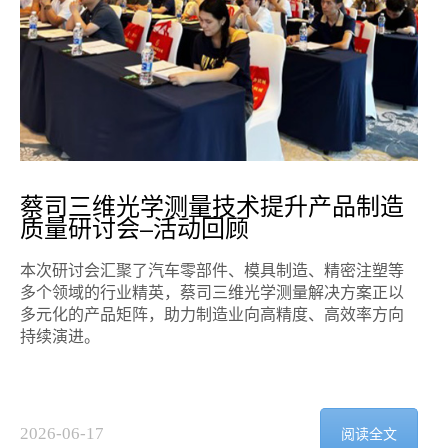
蔡司三维光学测量技术提升产品制造
质量研讨会–活动回顾
2
本次研讨会汇聚了汽车零部件、模具制造、精密注塑等
多个领域的行业精英，蔡司三维光学测量解决方案正以
多元化的产品矩阵，助力制造业向高精度、高效率方向
持续演进。
2026-06-17
阅读全文