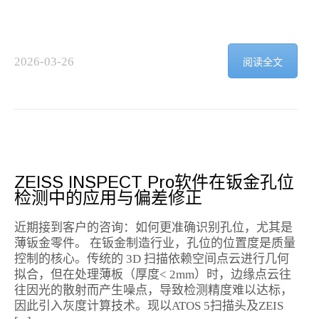
2026-03-26
阅读全文
2
ZEISS INSPECT Pro软件在钣金孔位
检测中的应用与偏差修正
近期接到客户的咨询：如何更准确识别孔位，尤其是
薄钣金零件。 在钣金制造行业，孔位的位置度是质量
控制的核心。传统的 3D 扫描依赖空间点云进行几何
拟合，但在处理薄板（厚度< 2mm）时，边缘点云往
往因光的散射而产生噪点，导致检测精度难以达标，
因此引入灰度计算技术。现以ATOS 5扫描头及ZEIS